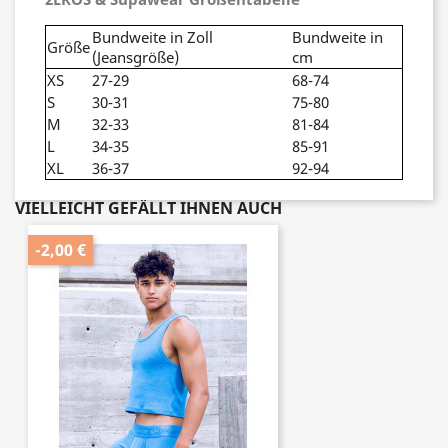
Bundweite in Zoll
Bundweite in
Größe
(Jeansgröße)
cm
XS
27-29
68-74
S
30-31
75-80
M
32-33
81-84
L
34-35
85-91
XL
36-37
92-94
VIELLEICHT GEFÄLLT IHNEN AUCH
-2,00 €