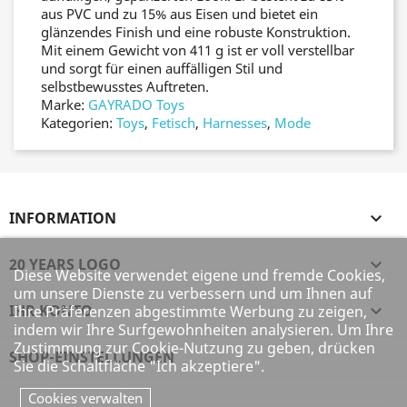
aus PVC und zu 15% aus Eisen und bietet ein
glänzendes Finish und eine robuste Konstruktion.
Mit einem Gewicht von 411 g ist er voll verstellbar
und sorgt für einen auffälligen Stil und
selbstbewusstes Auftreten.
Marke:
GAYRADO Toys
Kategorien:
Toys
,
Fetisch
,
Harnesses
,
Mode
INFORMATION

20 YEARS LOGO

Diese Website verwendet eigene und fremde Cookies,
um unsere Dienste zu verbessern und um Ihnen auf
IHR KONTO

Ihre Präferenzen abgestimmte Werbung zu zeigen,
indem wir Ihre Surfgewohnheiten analysieren. Um Ihre
Zustimmung zur Cookie-Nutzung zu geben, drücken
SHOP-EINSTELLUNGEN
Sie die Schaltfläche "Ich akzeptiere".
Cookies verwalten