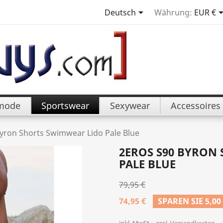

Deutsch
Währung:
EUR €
mode
Sportswear
Sexywear
Accessoires
yron Shorts Swimwear Lido Pale Blue
2EROS S90 BYRON
PALE BLUE
79,95 €
74,95 €
SPAREN SIE 5,00