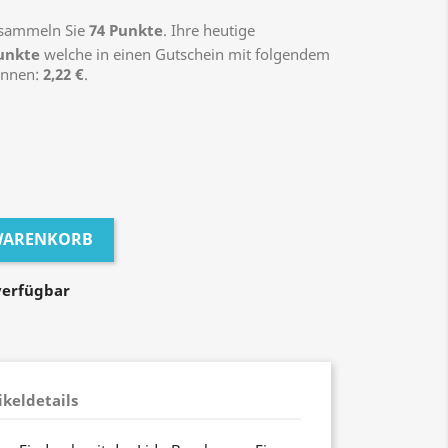
s sammeln Sie
74
Punkte
. Ihre heutige
unkte
welche in einen Gutschein mit folgendem
önnen:
2,22 €
.
 WARENKORB
verfügbar
ikeldetails