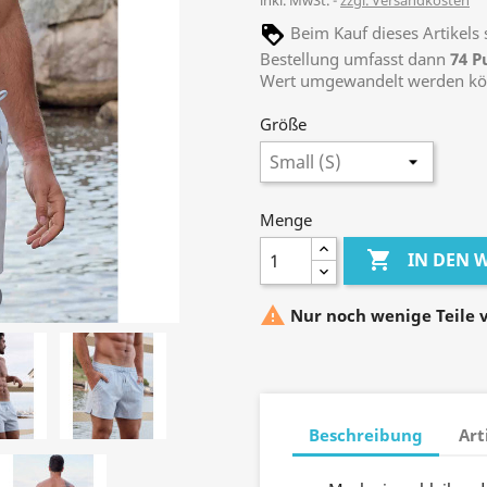
inkl. MwSt.
zzgl. Versandkosten
Beim Kauf dieses Artikel
Bestellung umfasst dann
74
P
Wert umgewandelt werden k
Größe
Menge

IN DEN

Nur noch wenige Teile 
Beschreibung
Art