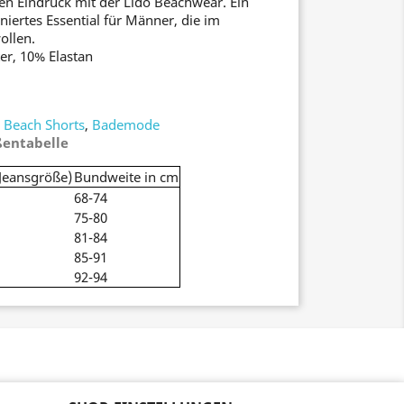
n Eindruck mit der Lido Beachwear. Ein
niertes Essential für Männer, die im
ollen.
er, 10% Elastan
,
Beach Shorts
,
Bademode
entabelle
(Jeansgröße)
Bundweite in cm
68-74
75-80
81-84
85-91
92-94