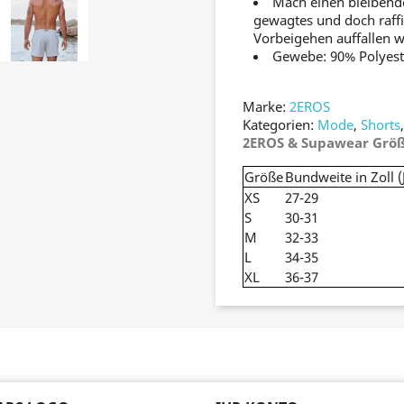
Mach einen bleibende
gewagtes und doch raffi
Vorbeigehen auffallen w
Gewebe: 90% Polyest
Marke:
2EROS
Kategorien:
Mode
,
Shorts
2EROS & Supawear Größ
Größe
Bundweite in Zoll 
XS
27-29
S
30-31
M
32-33
L
34-35
XL
36-37