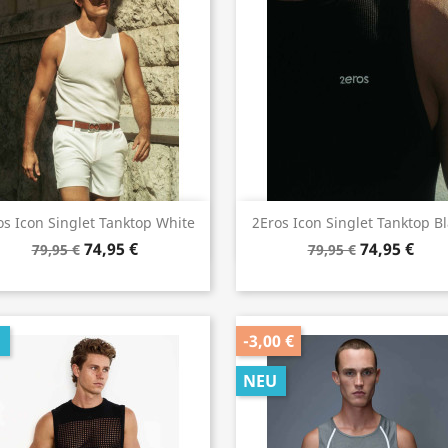
Vorschau
Vorschau


os Icon Singlet Tanktop White
2Eros Icon Singlet Tanktop B
74,95 €
74,95 €
79,95 €
79,95 €
U
-3,00 €
NEU