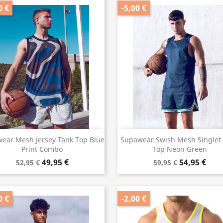
0 €
-5,00 €
Vorschau
Vorschau


ear Mesh Jersey Tank Top Blue
Supawear Swish Mesh Singlet
Print Combo
Top Neon Green
49,95 €
54,95 €
52,95 €
59,95 €
0 €
-2,00 €