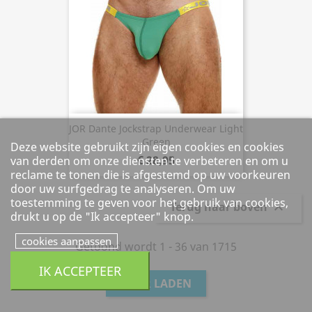
JOR Dante Jockstrap Underwear Light
Green
Deze website gebruikt zijn eigen cookies en cookies
€ 28,95
van derden om onze diensten te verbeteren en om u
reclame te tonen die is afgestemd op uw voorkeuren
door uw surfgedrag te analyseren. Om uw
toestemming te geven voor het gebruik van cookies,
Terug naar boven

drukt u op de "Ik accepteer" knop.
cookies aanpassen
Getoond wordt 1 - 36 van 1715
IK ACCEPTEER
MEER LADEN