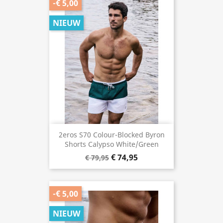
-€ 5,00
NIEUW
2eros S70 Colour-Blocked Byron
Shorts Calypso White/Green
€ 74,95
€ 79,95
-€ 5,00
NIEUW