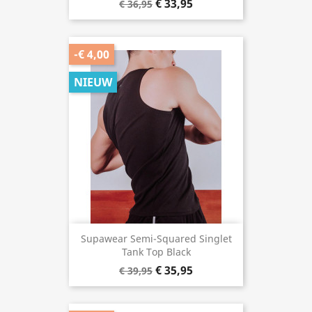
€ 33,95
€ 36,95
-€ 4,00
NIEUW
Supawear Semi-Squared Singlet
Tank Top Black
€ 35,95
€ 39,95