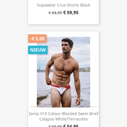
Supawear Crux Shorts Black
€ 59,95
€ 64,95
-€ 5,00
NIEUW
2eros V10 Colour-Blocked Swim Brief
Calypso White/Terracotta
€ 54,95
€ 59,95