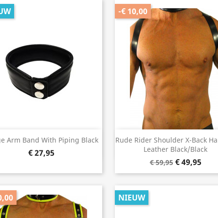
UW
-€ 10,00
Snel bekijken
Snel bekijken


e Arm Band With Piping Black
Rude Rider Shoulder X-Back Ha
Leather Black/Black
€ 27,95
€ 49,95
€ 59,95
0,00
NIEUW