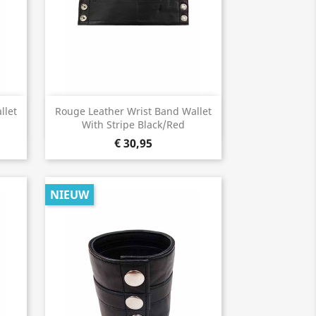
Snel bekijken

llet
Rouge Leather Wrist Band Wallet
With Stripe Black/Red
€ 30,95
NIEUW