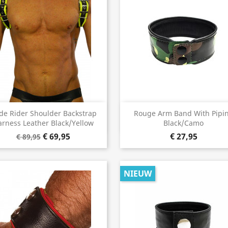
Snel bekijken
Snel bekijken


de Rider Shoulder Backstrap
Rouge Arm Band With Pipi
rness Leather Black/Yellow
Black/Camo
€ 69,95
€ 27,95
€ 89,95
NIEUW