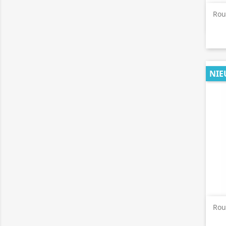
Rou
NIE
Rou