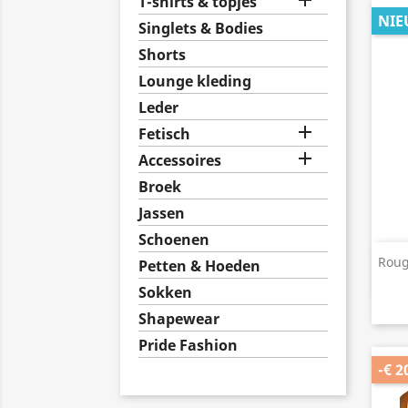

T-shirts & topjes
NIE
Singlets & Bodies
Shorts
Lounge kleding
Leder

Fetisch

Accessoires
Broek
Jassen
Schoenen
Roug
Petten & Hoeden
Sokken
Shapewear
Pride Fashion
-€ 2