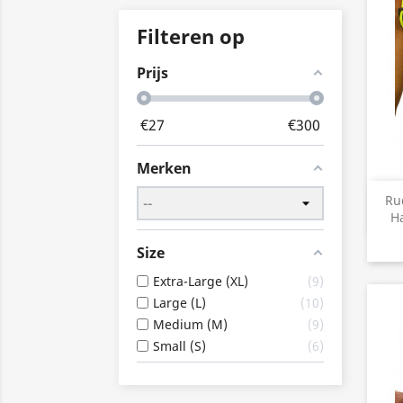
Filteren op
Prijs
€
27
€
300
Merken
Ru
Ha
Size
Extra-Large (XL)
9
Large (L)
10
Medium (M)
9
Small (S)
6