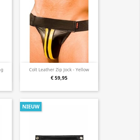
Snel bekijken

ng
Colt Leather Zip Jock - Yellow
€ 59,95
NIEUW