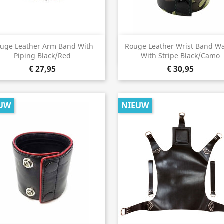
Snel bekijken
Snel bekijken


uge Leather Arm Band With
Rouge Leather Wrist Band Wa
Piping Black/Red
With Stripe Black/Camo
€ 27,95
€ 30,95
UW
NIEUW