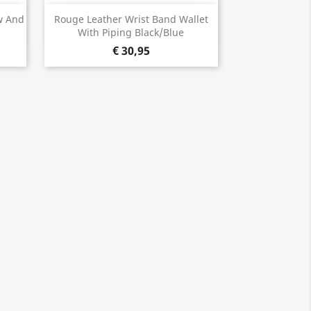
Snel bekijken

w And
Rouge Leather Wrist Band Wallet
With Piping Black/Blue
€ 30,95