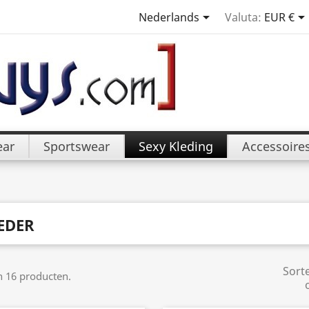

Nederlands
Valuta:
EUR €
ar
Sportswear
Sexy Kleding
Accessoire
EDER
Sort
jn 16 producten.