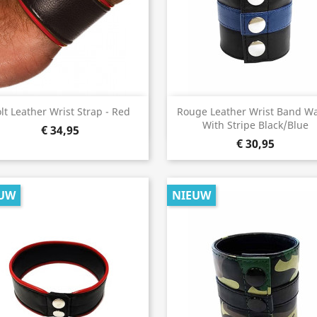
Snel bekijken
Snel bekijken


lt Leather Wrist Strap - Red
Rouge Leather Wrist Band Wa
With Stripe Black/Blue
€ 34,95
€ 30,95
UW
NIEUW