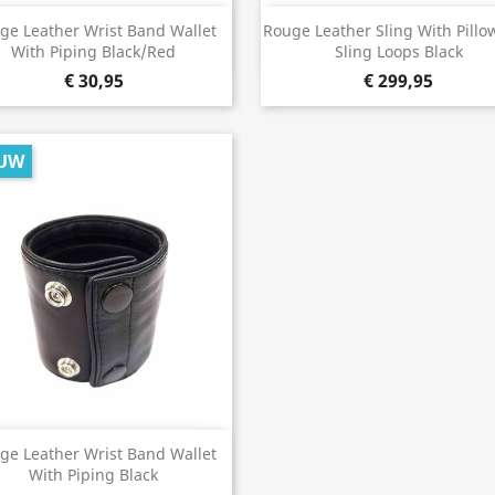
Snel bekijken
Snel bekijken


ge Leather Wrist Band Wallet
Rouge Leather Sling With Pillo
With Piping Black/Red
Sling Loops Black
€ 30,95
€ 299,95
UW
Snel bekijken

ge Leather Wrist Band Wallet
With Piping Black