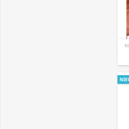
Co
NIE