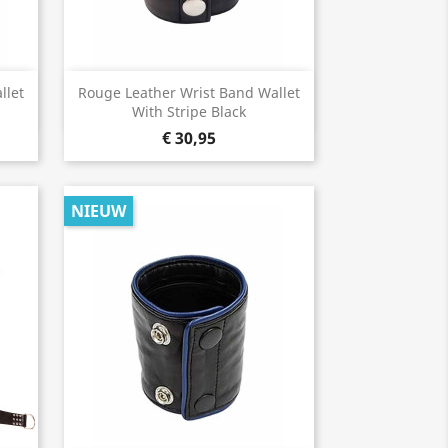
Snel bekijken

llet
Rouge Leather Wrist Band Wallet
With Stripe Black
€ 30,95
NIEUW