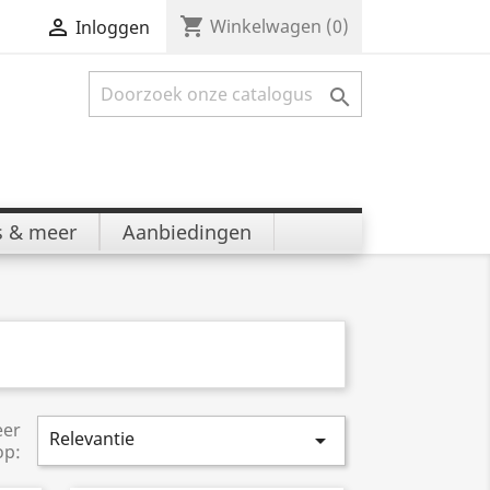
shopping_cart


Winkelwagen
(0)
Inloggen

s & meer
Aanbiedingen
eer
Relevantie

op: