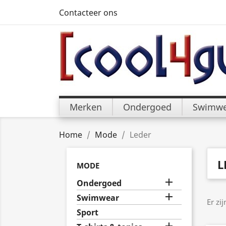
Contacteer ons
Merken
Ondergoed
Swimwe
Home
Mode
Leder
L
MODE

Ondergoed

Swimwear
Er zi
Sport