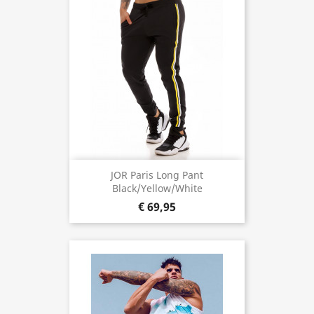
JOR Paris Long Pant
Black/Yellow/White
€ 69,95