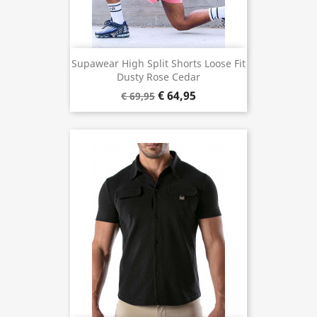
Supawear High Split Shorts Loose Fit
Dusty Rose Cedar
€ 64,95
€ 69,95