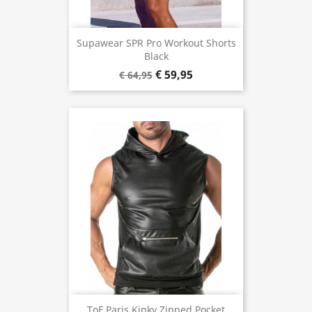
Supawear SPR Pro Workout Shorts
Black
€ 59,95
€ 64,95
ToF Paris Kinky Zipped Pocket