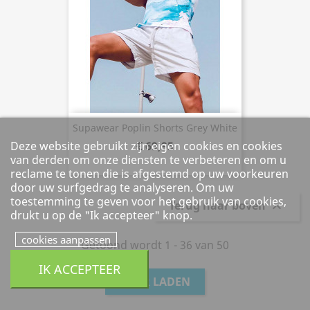
Supawear Poplin Shorts Grey White
€ 69,95
Deze website gebruikt zijn eigen cookies en cookies
van derden om onze diensten te verbeteren en om u
reclame te tonen die is afgestemd op uw voorkeuren
door uw surfgedrag te analyseren. Om uw
toestemming te geven voor het gebruik van cookies,
Terug naar boven

drukt u op de "Ik accepteer" knop.
cookies aanpassen
Getoond wordt 1 - 36 van 50
IK ACCEPTEER
MEER LADEN