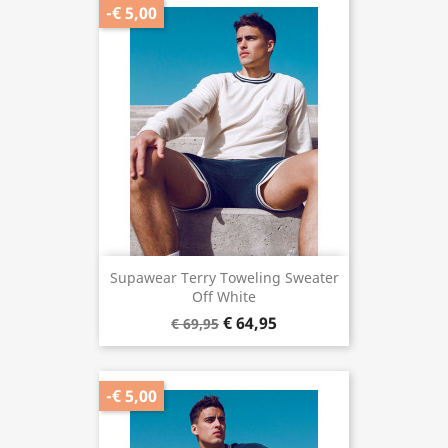
-€ 5,00
Supawear Terry Toweling Sweater
Off White
€ 64,95
€ 69,95
-€ 5,00