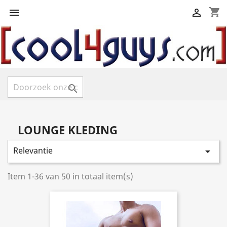
shopping_cart



LOUNGE KLEDING
Relevantie

Item 1-36 van 50 in totaal item(s)