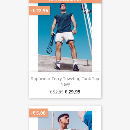
-€ 22,96
Supawear Terry Toweling Tank Top
Navy
€ 29,99
€ 52,95
-€ 5,00