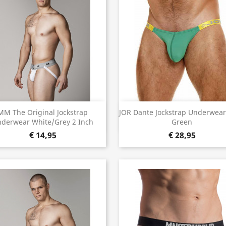
Snel bekijken
Snel bekijken


MM The Original Jockstrap
JOR Dante Jockstrap Underwear
derwear White/Grey 2 Inch
Green
€ 14,95
€ 28,95