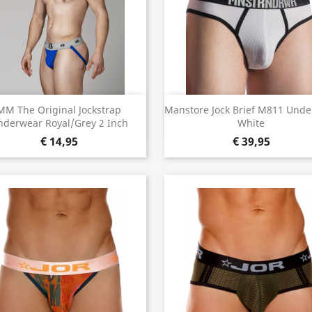
Snel bekijken
Snel bekijken


MM The Original Jockstrap
Manstore Jock Brief M811 Und
nderwear Royal/Grey 2 Inch
White
€ 14,95
€ 39,95