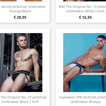
Snel bekijken
Snel bekijken


 Varsity Jockstrap Underwear
MM The Original No. 10 Jocks
Orange/Black
Underwear White 3 Inch
€ 28,95
€ 16,95
Snel bekijken
Snel bekijken


he Original No. 10 Jockstrap
Supawear SPR Android Jocks
Underwear Black 3 Inch
Underwear Bluejay