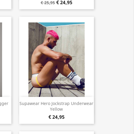
€ 24,95
€ 25,95
Snel bekijken

gger
Supawear Hero Jockstrap Underwear
Yellow
€ 24,95