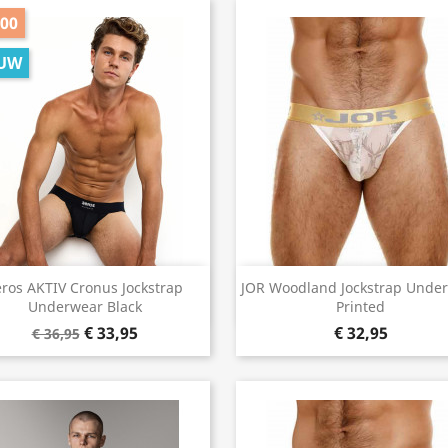
,00
UW
Snel bekijken
Snel bekijken


eros AKTIV Cronus Jockstrap
JOR Woodland Jockstrap Unde
Underwear Black
Printed
€ 33,95
€ 32,95
€ 36,95