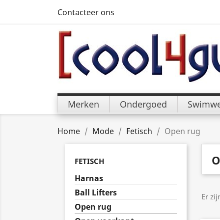
Contacteer ons
Merken
Ondergoed
Swimwe
Home
Mode
Fetisch
Open rug
O
FETISCH
Harnas
Ball Lifters
Er zi
Open rug