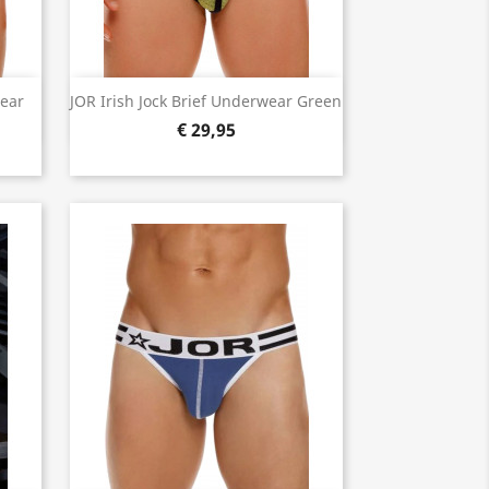
Snel bekijken

wear
JOR Irish Jock Brief Underwear Green
€ 29,95