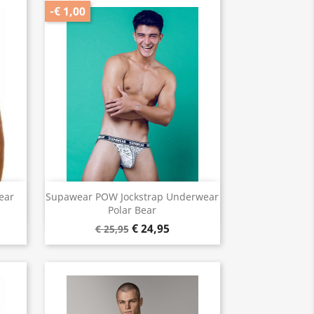
-€ 1,00
Snel bekijken

ear
Supawear POW Jockstrap Underwear
Polar Bear
€ 24,95
€ 25,95