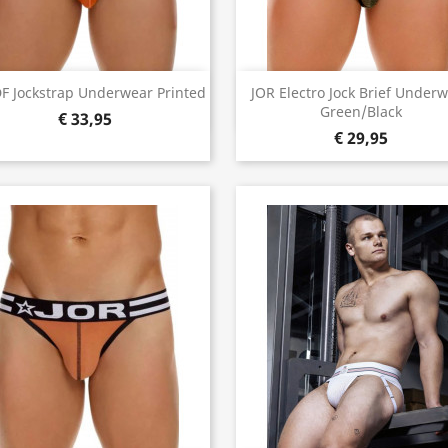
Snel bekijken
Snel bekijken


F Jockstrap Underwear Printed
JOR Electro Jock Brief Under
Green/Black
€ 33,95
€ 29,95