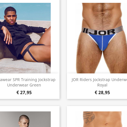
Snel bekijken
Snel bekijken


awear SPR Training Jockstrap
JOR Riders Jockstrap Underw
Underwear Green
Royal
€ 27,95
€ 28,95