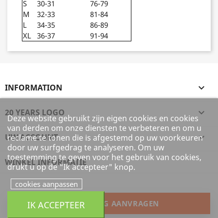
S
30-31
76-79
M
32-33
81-84
L
34-35
86-89
XL
36-37
91-94
INFORMATION

20 YEARS LOGO

Deze website gebruikt zijn eigen cookies en cookies
van derden om onze diensten te verbeteren en om u
UW ACCOUNT

reclame te tonen die is afgestemd op uw voorkeuren
door uw surfgedrag te analyseren. Om uw
toestemming te geven voor het gebruik van cookies,
WINKEL INFORMATIE
drukt u op de "Ik accepteer" knop.
cookies aanpassen
HERROEPING AANVRAGEN
IK ACCEPTEER