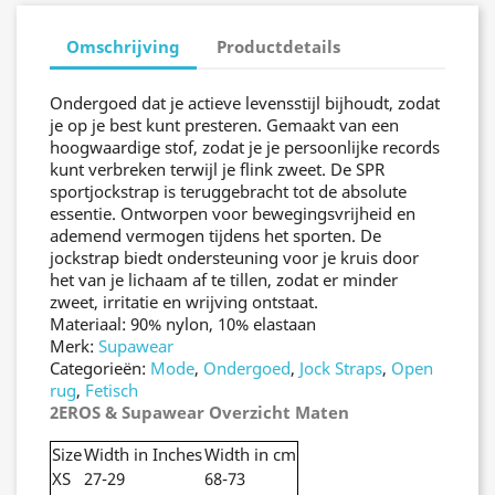
Omschrijving
Productdetails
Ondergoed dat je actieve levensstijl bijhoudt, zodat
je op je best kunt presteren. Gemaakt van een
hoogwaardige stof, zodat je je persoonlijke records
kunt verbreken terwijl je flink zweet. De SPR
sportjockstrap is teruggebracht tot de absolute
essentie. Ontworpen voor bewegingsvrijheid en
ademend vermogen tijdens het sporten. De
jockstrap biedt ondersteuning voor je kruis door
het van je lichaam af te tillen, zodat er minder
zweet, irritatie en wrijving ontstaat.
Materiaal: 90% nylon, 10% elastaan
Merk:
Supawear
Categorieën:
Mode
,
Ondergoed
,
Jock Straps
,
Open
rug
,
Fetisch
2EROS & Supawear Overzicht Maten
Size
Width in Inches
Width in cm
XS
27-29
68-73